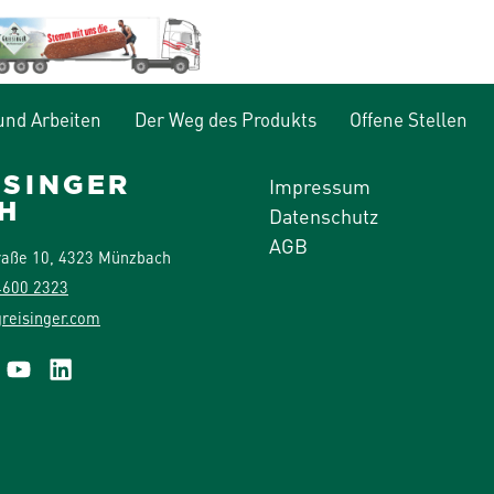
und Arbeiten
Der Weg des Produkts
Offene Stellen
ISINGER
Impressum
H
Datenschutz
AGB
raße 10, 4323 Münzbach
4600 2323
reisinger.com