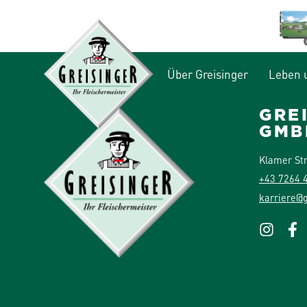
Über Greisinger
Leben 
GRE
GMB
Klamer St
+43 7264 
karriere@g