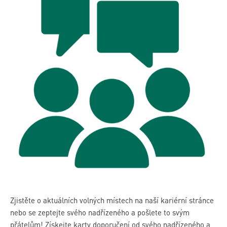
Zjistěte o aktuálních volných místech na naší kariérní stránce
nebo se zeptejte svého nadřízeného a pošlete to svým
přátelům! Získejte karty doporučení od svého nadřízeného a