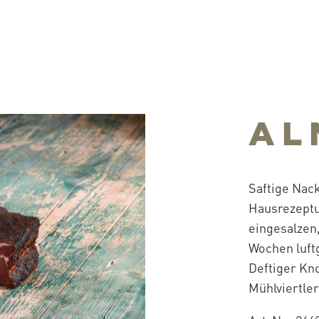
AL
Saftige Nac
Hausrezeptu
eingesalzen
Wochen luftg
Deftiger Kn
Mühlviertle