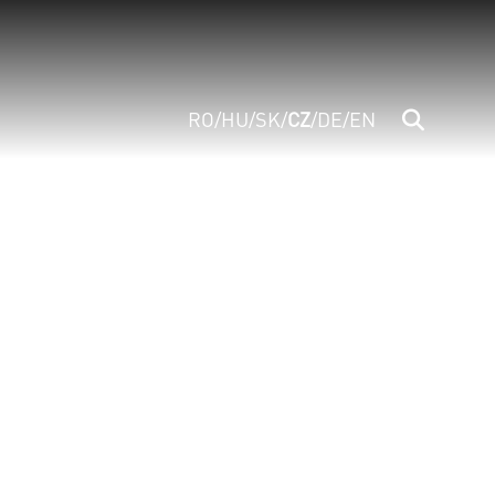
RO
/
HU
/
SK
/
CZ
/
DE
/
EN