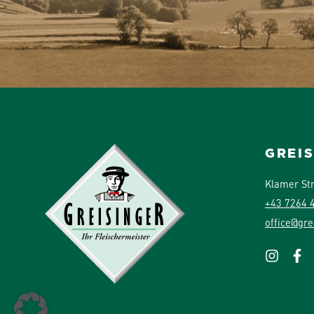
GREI
Klamer St
+43 7264 
office@gre