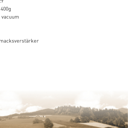
29
 400g
: vacuum
macksverstärker