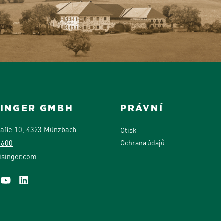
SINGER GMBH
PRÁVNÍ
raße 10, 4323 Münzbach
Otisk
Ochrana údajů
4600
isinger.com