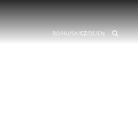
RO
/
HU
/
SK
/
CZ
/
DE
/
EN