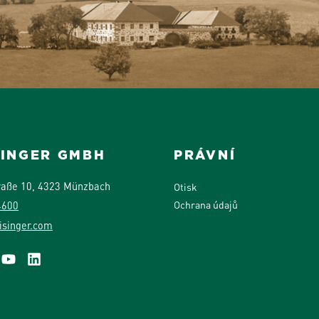
SINGER GMBH
PRÁVNÍ
raße 10, 4323 Münzbach
Otisk
Ochrana údajů
4600
isinger.com