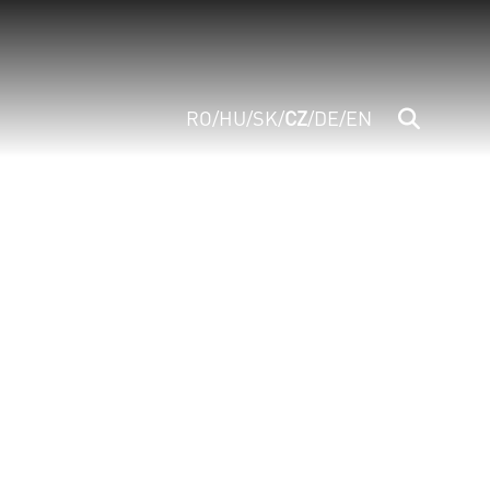
RO
/
HU
/
SK
/
CZ
/
DE
/
EN