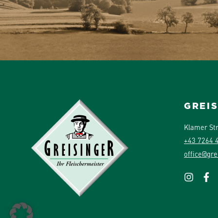
GREI
Klamer St
+43 7264 
office@gre