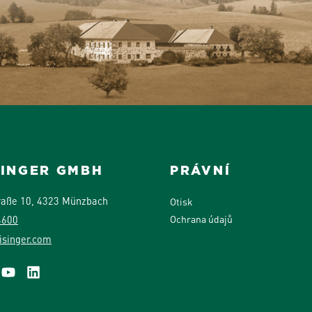
SINGER GMBH
PRÁVNÍ
raße 10, 4323 Münzbach
Otisk
Ochrana údajů
4600
isinger.com