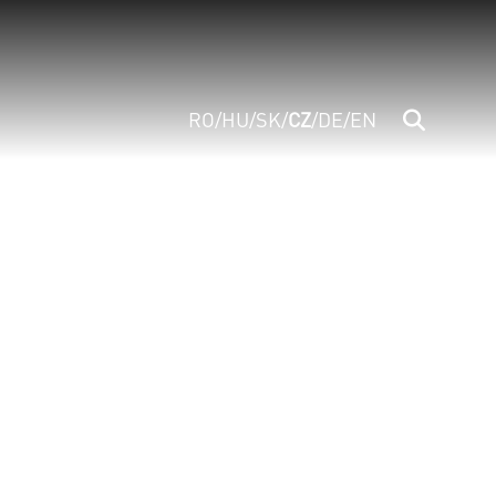
RO
/
HU
/
SK
/
CZ
/
DE
/
EN