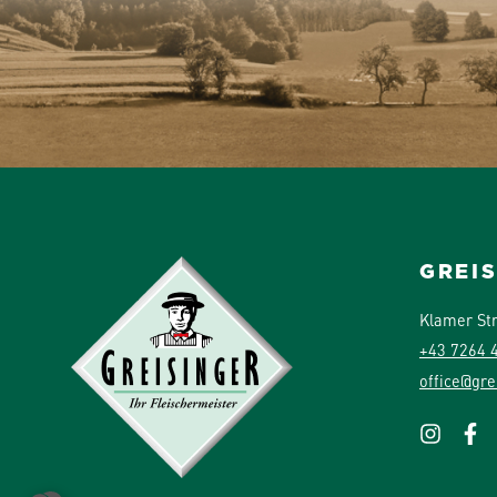
GREI
Klamer St
+43 7264 
office@gre