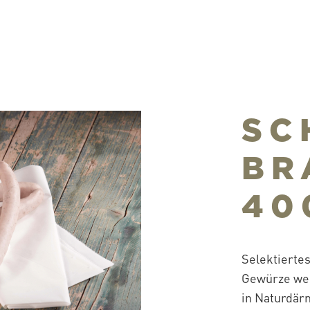
SC
BR
40
Selektierte
Gewürze wer
in Naturdärm