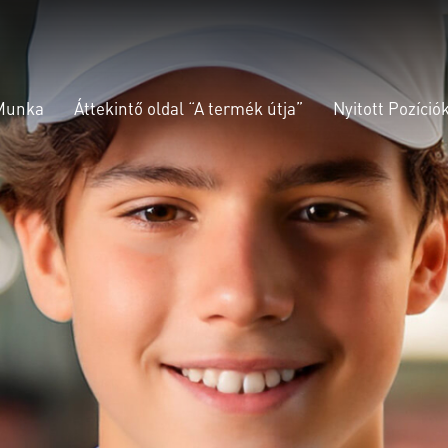
 Munka
Áttekintő oldal “A termék útja”
Nyitott Pozíció