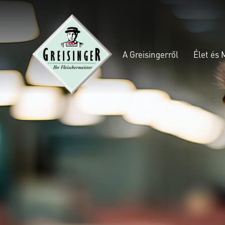
A Greisingerről
Élet és