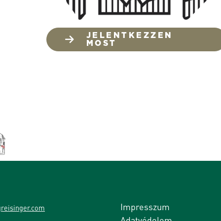
JELENTKEZZEN
MOST
Impresszum
reisinger.com
Adatvédelem