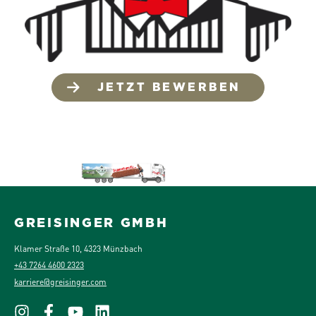
JETZT BEWERBEN
GREISINGER GMBH
Klamer Straße 10, 4323 Münzbach
+43 7264 4600 2323
karriere@greisinger.com