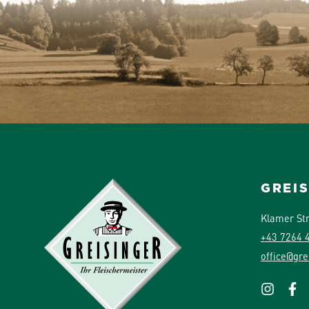
GREI
Klamer St
+43 7264 
office@gre