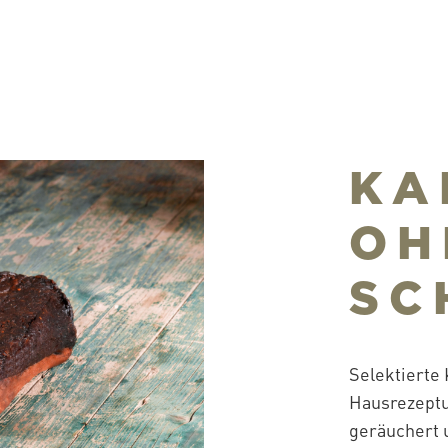
KA
OH
SC
Selektierte
Hausrezeptu
geräuchert 