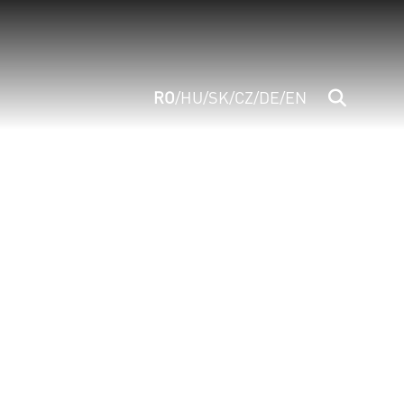
RO
/
HU
/
SK
/
CZ
/
DE
/
EN