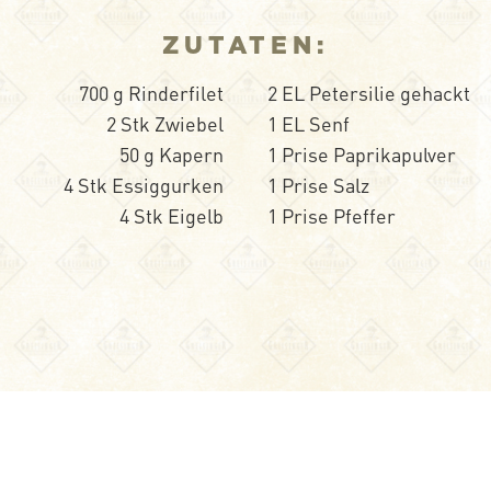
ZUTATEN:
700 g Rinderfilet
2 EL Petersilie gehackt
2 Stk Zwiebel
1 EL Senf
50 g Kapern
1 Prise Paprikapulver
4 Stk Essiggurken
1 Prise Salz
4 Stk Eigelb
1 Prise Pfeffer