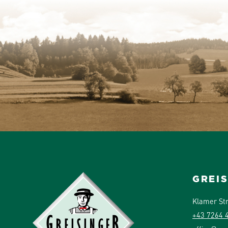
GREI
Klamer St
+43 7264 