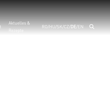
Aktuelles &
RO
/
HU
/
SK
/
CZ
/
DE
/
EN
t
Rezepte