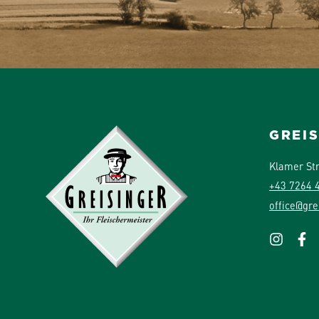
GREI
Klamer St
+43 7264 
office@gre