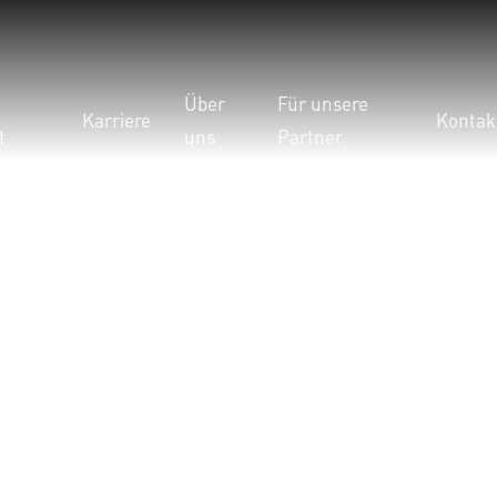
Über
Für unsere
Karriere
Kontak
t
uns
Partner