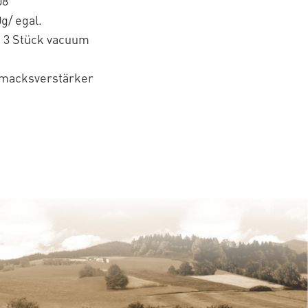
08
g/ egal.
 3 Stück vacuum
macksverstärker