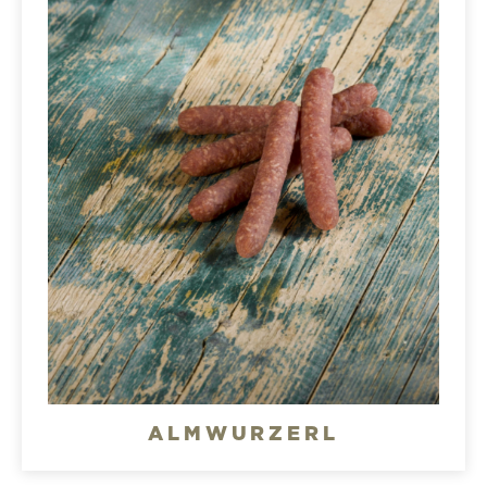
ALMWURZERL