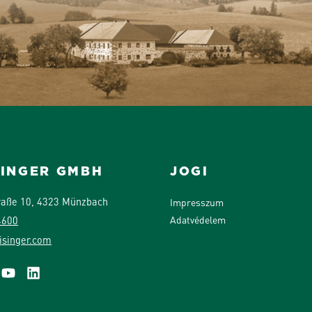
SINGER GMBH
JOGI
raße 10, 4323 Münzbach
Impresszum
Adatvédelem
4600
isinger.com