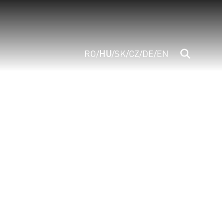
RO
/
HU
/
SK
/
CZ
/
DE
/
EN