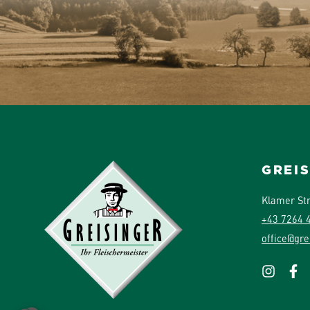
GREI
Klamer St
+43 7264 
office@gre