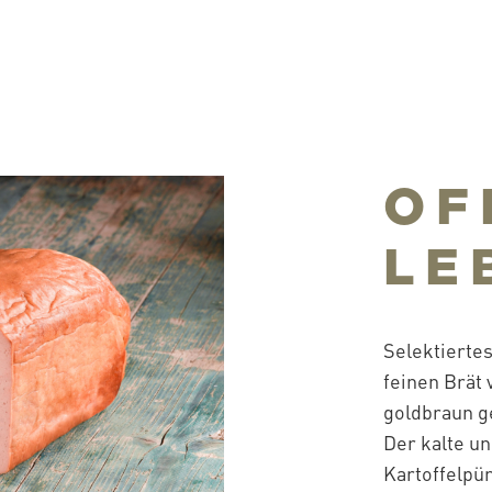
OF
LE
Selektierte
feinen Brät 
goldbraun g
Der kalte u
Kartoffelpü